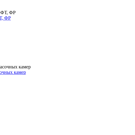
Т, ФР
очных камер