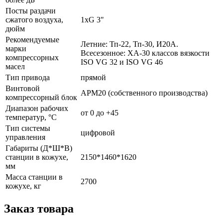
Посты раздачи
сжатого воздуха,
1хG 3"
дюйм
Рекомендуемые
Летние: Тп-22, Тп-30, И20А.
марки
Всесезонное: ХА-30 классов вязкости
компрессорных
ISO VG 32 и ISO VG 46
масел
Тип привода
прямой
Винтовой
АРМ20 (собственного производства)
компрессорный блок
Диапазон рабочих
от 0 до +45
температур, °С
Тип системы
цифровой
управления
Габариты (Д*Ш*В)
станции в кожухе,
2150*1460*1620
мм
Масса станции в
2700
кожухе, кг
Заказ товара