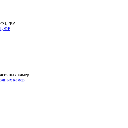
Т, ФР
очных камер