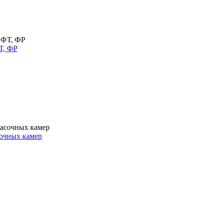
Т, ФР
очных камер