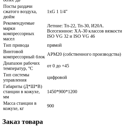
Посты раздачи
сжатого воздуха,
1хG 1 1/4"
дюйм
Рекомендуемые
Летние: Тп-22, Тп-30, И20А.
марки
Всесезонное: ХА-30 классов вязкости
компрессорных
ISO VG 32 и ISO VG 46
масел
Тип привода
прямой
Винтовой
АРМ20 (собственного производства)
компрессорный блок
Диапазон рабочих
от 0 до +45
температур, °С
Тип системы
цифровой
управления
Габариты (Д*Ш*В)
станции в кожухе,
1450*900*1200
мм
Масса станции в
900
кожухе, кг
Заказ товара