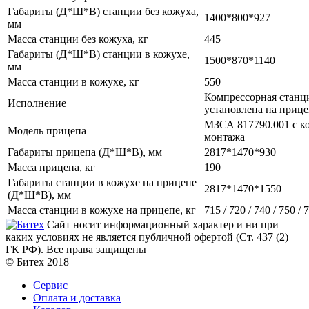
Габариты (Д*Ш*В) станции без кожуха,
1400*800*927
мм
Масса станции без кожуха, кг
445
Габариты (Д*Ш*В) станции в кожухе,
1500*870*1140
мм
Масса станции в кожухе, кг
550
Компрессорная станц
Исполнение
установлена на приц
МЗСА 817790.001 с к
Модель прицепа
монтажа
Габариты прицепа (Д*Ш*В), мм
2817*1470*930
Масса прицепа, кг
190
Габариты станции в кожухе на прицепе
2817*1470*1550
(Д*Ш*В), мм
Масса станции в кожухе на прицепе, кг
715 / 720 / 740 / 750 / 
Сайт носит информационный характер и ни при
каких условиях не является публичной офертой (Ст. 437 (2)
ГК РФ). Все права защищены
© Битех 2018
Сервис
Оплата и доставка